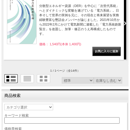
分散型エネルギー資源（DER）を中心に「次世代系統」
へとダイナミックな変貌を遂げている「電力系統」。日
本そして世界の実例を元に、その現在と将来展望を実務
経験豊富な懇話会メンバーが論じました。2021年10月か
ら2022年2月にかけて電気新聞に連載した「電力系統創新
覧古」を改題し、加筆・修正のうえ再構成したもので
す。
価格： 1,540円(本体 1,400円)
1 / 1ページ
（全14件）
商品検索
キーワード検索
価格帯検索