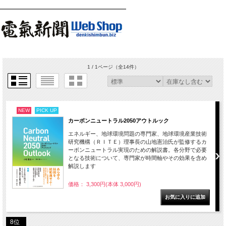
1 / 1ページ
（全14件）
NEW
PICK UP
カーボンニュートラル2050アウトルック
エネルギー、地球環境問題の専門家、地球環境産業技術
研究機構（ＲＩＴＥ）理事長の山地憲治氏が監修するカ
ーボンニュートラル実現のための解説書。各分野で必要
となる技術について、専門家が時間軸やその効果を含め
解説します
価格： 3,300円(本体 3,000円)
8位