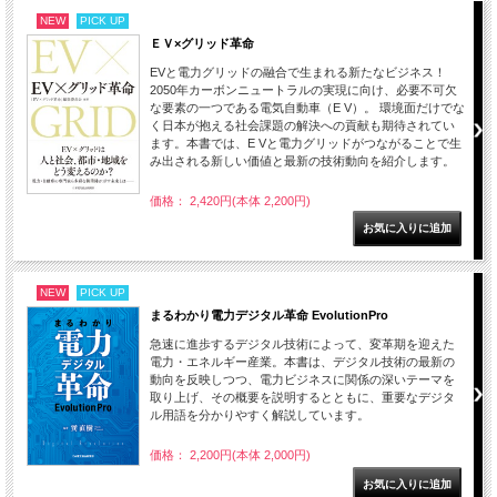
NEW
PICK UP
ＥＶ×グリッド革命
EVと電力グリッドの融合で生まれる新たなビジネス！
2050年カーボンニュートラルの実現に向け、必要不可欠
な要素の一つである電気自動車（E V）。 環境面だけでな
く日本が抱える社会課題の解決への貢献も期待されてい
ます。本書では、E Vと電力グリッドがつながることで生
み出される新しい価値と最新の技術動向を紹介します。
価格： 2,420円(本体 2,200円)
NEW
PICK UP
まるわかり電力デジタル革命 EvolutionPro
急速に進歩するデジタル技術によって、変革期を迎えた
電力・エネルギー産業。本書は、デジタル技術の最新の
動向を反映しつつ、電力ビジネスに関係の深いテーマを
取り上げ、その概要を説明するとともに、重要なデジタ
ル用語を分かりやすく解説しています。
価格： 2,200円(本体 2,000円)