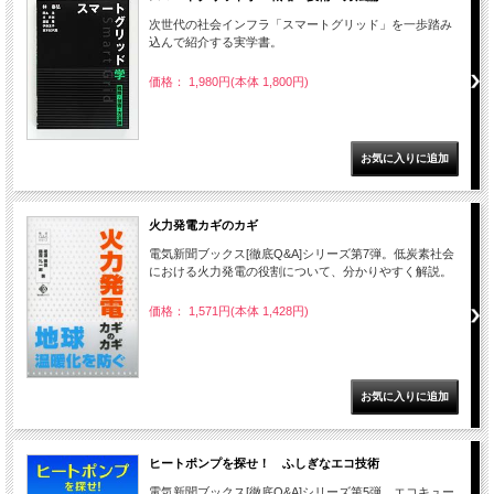
次世代の社会インフラ「スマートグリッド」を一歩踏み
込んで紹介する実学書。
価格： 1,980円(本体 1,800円)
火力発電カギのカギ
電気新聞ブックス[徹底Q&A]シリーズ第7弾。低炭素社会
における火力発電の役割について、分かりやすく解説。
価格： 1,571円(本体 1,428円)
ヒートポンプを探せ！ ふしぎなエコ技術
電気新聞ブックス[徹底Q&A]シリーズ第5弾。エコキュー