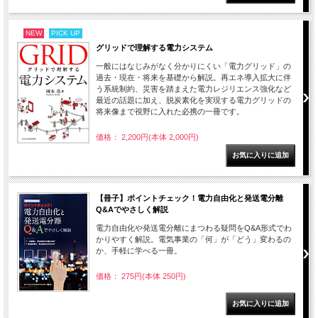
NEW
PICK UP
グリッドで理解する電力システム
一般にはなじみがなく分かりにくい「電力グリッド」の
過去・現在・将来を基礎から解説。再エネ導入拡大に伴
う系統制約、災害を踏まえた電力レジリエンス強化など
最近の話題に加え、脱炭素化を実現する電力グリッドの
将来像まで視野に入れた必携の一冊です。
価格： 2,200円(本体 2,000円)
【冊子】ポイントチェック！電力自由化と発送電分離
Q&Aでやさしく解説
電力自由化や発送電分離にまつわる疑問をQ&A形式でわ
かりやすく解説。電気事業の「何」が「どう」変わるの
か、手軽に学べる一冊。
価格： 275円(本体 250円)