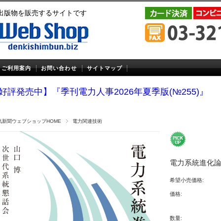
出版物を販売するサイトです
ご利用案内
お問い合わせ
サイトマップ
好評発売中】『季刊電力人事2026年夏季版(№255)』
気新聞ウェブショップHOME
電力関連技術
電力系統進化
希望小売価格:
価格:
数量: