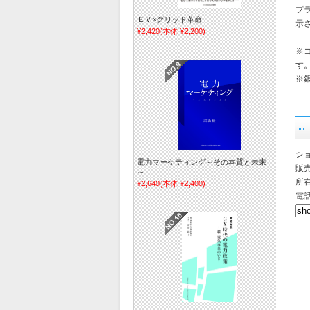
プ
ＥＶ×グリッド革命
示
¥2,420
(本体 ¥2,200)
※
す
※
シ
電力マーケティング～その本質と未来
販
～
所在
¥2,640
(本体 ¥2,400)
電話