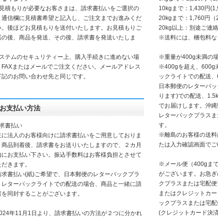
お見積もりが必要なお客さまは、請求書払いをご選択の
10kgまで：1,430円(1
、通信欄に見積書希望と記入し、ご注文までお進みくだ
20kgまで：1,760円（
い。後ほどお見積もりを送付いたします。お見積もりご
20kg以上：別途ご連
諾の後、商品を発送、その後、請求書を発送いたしま
※送料には、梱包料な
。
システムのセキュリティー上、購入手続きに進めない場
※重量が400g未満
、FAXまたはメールでご注文ください。メールアドレス
※400gを超え、60
下記のお問い合わせ先と同じです。
ックライトでの配送、6
日本郵便のレターパッ
ります)での配送、1.
でお届けします。沖縄
お支払い方法
レターパックプラスま
す。
請求書払い
※離島のお客様の送料
に法人のお客様向けに請求書払いをご用意しておりま
たは入力確認画面でご
。商品到着後、請求書をお送りいたしますので、２カ月
内にお支払い下さい。振込手数料はお客様負担とさせて
※メール便（400g
ただきます。
がございます。お急ぎ
請求書払い(紙)ご希望で、日本郵便のレターパックプラ
クプラスまたは宅配便
、レターパックライトでの配送の場合、商品と一緒に請
またはクレジットカー
書を同封することがございます。
ックプラスまたは宅配
(クレジットカード決
2024年11月1日より、請求書払いの方法が２つに分かれ