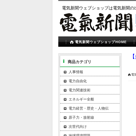
電気新聞ウェブショップは電気新聞の
電気新聞ウェブショップHOME
【
商品カテゴリ
人事情報
電
電力自由化
電力関連技術
エネルギー全般
電力経営・歴史・人物伝
原子力・放射線
次世代向け
地球環境問題