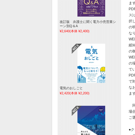
ます
PD
ス
択し
改訂版 弁護士に聞く電力小売営業シ
ーン別Q＆A
の
¥2,640
(本体 ¥2,400)
な
W
紙
の
W
の
て
P
で
な
電気のおしごと
¥2,420
(本体 ¥2,200)
ま
同
場
ご
●