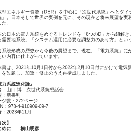
散型エネルギー資源（DER）を中心に「次世代系統」へとダイ
統」。日本そして世界の実例を元に、その現在と将来展望を実
した。
在の日本の電力系統をめぐるトレンドを「8つのD」から紐解き
る需要地系統」「システム運用に必要な調整力のあり方」とい
力系統形成の歴史から今後の展望まで、現在、「電力系統」に
たい内容に仕上がっています。
本書は、2021年10月1日付から2022年2月10日付にかけて
」を改題し、加筆・修正のうえ再構成しました。
電力系統進化論』
者：山口 博 次世代系統懇話会
型：新書判
ージ数：272ページ
BN：978-4-910909-09-7
：2023年11月
目次】
じめに――横山明彦