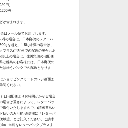
,980円）
2,200円）
絡
どが含まれます。
の場合はメール便でお届けします。
0g未満の場合は、日本郵便のレターパ
00gを超え、1.5kg未満の場合は、
クプラス(宅配便での配送の場合もあ
5kg以上の場合は、佐川急便の宅配便
県と離島のお客様には、日本郵便の
たはゆうパックでの配送となりま
はショッピングカートのレジ画面ま
確認ください。
まで）は宅配便よりお時間がかかる場合
の場合は重さによって、レターパッ
で送付いたしますので、(請求書払い
ド払いのみ可能)通信欄に「レターパ
便希望」とご記入ください。ご請求
済)時に送料をレターパックプラスま