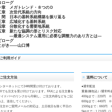
ロローグ
一章 メガトレンド・８つのＤ
二章 次世代系統の方向
 間 日本の基幹系統構築を振り返る
三章 広域化する基幹系統
四章 分散化する需要地系統
五章 新たな協調の形とリスク対応
最適システム運用に必要な調整力のあり方とは―
ピローグ
とがき――山口博
ご利用ガイド
ご注文方法
送料について
インターネットにて24時間受け付けております。
●通常配送
FAXでも注文を受け付けております。FAXによる注文書を
重量(梱包込）/通常料
サイドバーのリンクから印刷し、ご注文内容などをご記
400gまで：220円 
の上、送信してください。
600gまで：440円 
ご注文やご質問メールの対応は、土日祝日を除く平日の
1500gまで：660円
となります。
5kgまで：1,210円（1