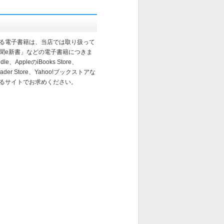
る電子書籍は、当店では取り扱って
聞e新書」などの電子書籍につきま
e、AppleのiBooks Store、
eader Store、Yahoo!ブックストアな
るサイトでお求めください。