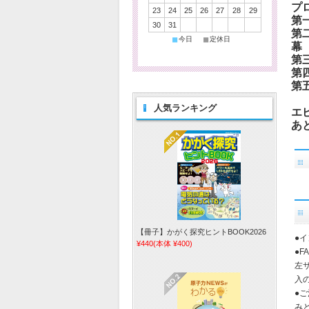
プ
23
24
25
26
27
28
29
第
30
31
第
■
■
今日
定休日
幕
第
第
第
―
人気ランキング
エ
あ
【冊子】かがく探究ヒントBOOK2026
●
¥440
(本体 ¥400)
●
左
入
●
み