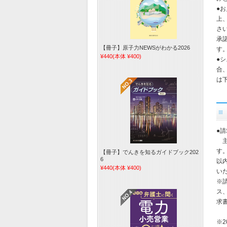
●
上
さ
承
【冊子】原子力NEWSがわかる2026
す
¥440
(本体 ¥400)
●
合
は
●
主
す
【冊子】でんきを知るガイドブック202
6
以
¥440
(本体 ¥400)
い
※
ス
求
※