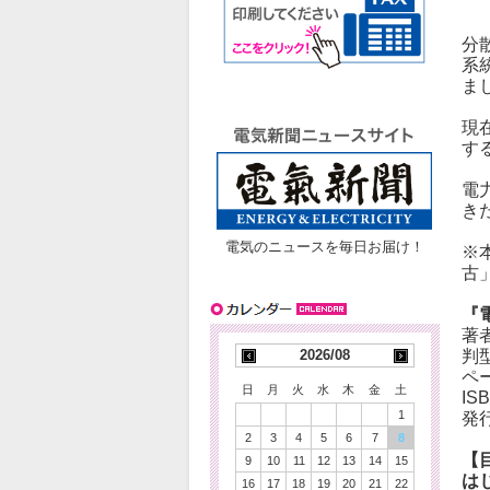
分
系
ま
現
す
電
き
電気のニュースを毎日お届け！
※
古
『
著
2026/08
判
ペ
日
月
火
水
木
金
土
IS
1
発行
2
3
4
5
6
7
8
【
9
10
11
12
13
14
15
は
16
17
18
19
20
21
22