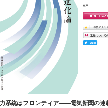
在庫:
返品について
力系統はフロンティア――電気新聞の連