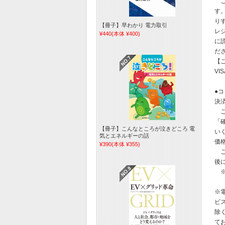
ご
す
り
【冊子】早わかり 電力取引
レ
¥440
(本体 ¥400)
に
だ
【
VI
●
決
ご
「
【冊子】こんなところが泣きどころ 電
い
気とエネルギーの話
価
¥390
(本体 ¥355)
ご
後
※
※
ビ
除
て