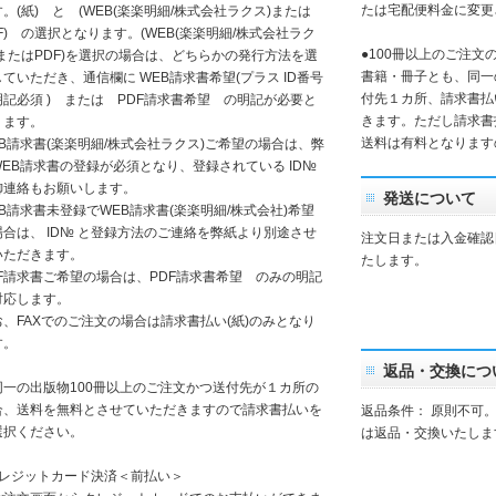
たは宅配便料金に変更
。(紙) と (WEB(楽楽明細/株式会社ラクス)または
F) の選択となります。(WEB(楽楽明細/株式会社ラク
●100冊以上のご注文
)またはPDF)を選択の場合は、どちらかの発行方法を選
書籍・冊子とも、同一
ていただき、通信欄に WEB請求書希望(プラス ID番号
付先１カ所、請求書払
明記必須 ) または PDF請求書希望 の明記が必要と
きます。ただし請求書
ります。
送料は有料となります
EB請求書(楽楽明細/株式会社ラクス)ご希望の場合は、弊
WEB請求書の登録が必須となり、登録されている ID№
御連絡もお願いします。
発送について
EB請求書未登録でWEB請求書(楽楽明細/株式会社)希望
場合は、 ID№ と登録方法のご連絡を弊紙より別途させ
注文日または入金確認
いただきます。
たします。
DF請求書ご希望の場合は、PDF請求書希望 のみの明記
対応します。
お、FAXでのご注文の場合は請求書払い(紙)のみとなり
す。
返品・交換につ
一の出版物100冊以上のご注文かつ送付先が１カ所の
合、送料を無料とさせていただきますので請求書払いを
返品条件： 原則不可
選択ください。
は返品・交換いたしま
クレジットカード決済＜前払い＞