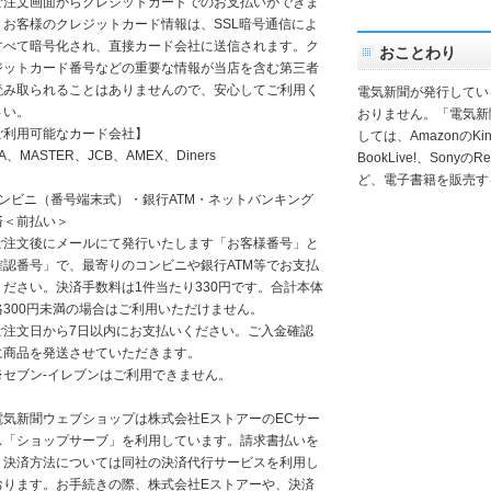
注文画面からクレジットカードでのお支払いができま
。お客様のクレジットカード情報は、SSL暗号通信によ
すべて暗号化され、直接カード会社に送信されます。ク
おことわり
ジットカード番号などの重要な情報が当店を含む第三者
読み取られることはありませんので、安心してご利用く
電気新聞が発行してい
さい。
おりません。「電気新
ご利用可能なカード会社】
しては、AmazonのKindl
SA、MASTER、JCB、AMEX、Diners
BookLive!、SonyのR
ど、電子書籍を販売す
コンビニ（番号端末式）・銀行ATM・ネットバンキング
済＜前払い＞
注文後にメールにて発行いたします「お客様番号」と
確認番号」で、最寄りのコンビニや銀行ATM等でお支払
ください。決済手数料は1件当たり330円です。合計本体
格300円未満の場合はご利用いただけません。
注文日から7日以内にお支払いください。ご入金確認
に商品を発送させていただきます。
セブン-イレブンはご利用できません。
電気新聞ウェブショップは株式会社EストアーのECサー
ス「ショップサーブ」を利用しています。請求書払いを
く決済方法については同社の決済代行サービスを利用し
おります。お手続きの際、株式会社Eストアーや、決済