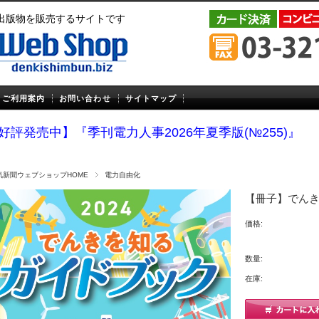
出版物を販売するサイトです
ご利用案内
お問い合わせ
サイトマップ
好評発売中】『季刊電力人事2026年夏季版(№255)』
気新聞ウェブショップHOME
電力自由化
【冊子】でんき
価格:
数量:
在庫: