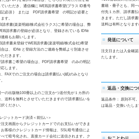
書籍・冊子とも、同一
ていただき、通信欄に WEB請求書希望(プラス ID番号
付先１カ所、請求書払
明記必須 ) または PDF請求書希望 の明記が必要と
きます。ただし請求書
ります。
送料は有料となります
EB請求書(楽楽明細/株式会社ラクス)ご希望の場合は、弊
WEB請求書の登録が必須となり、登録されている ID№
御連絡もお願いします。
発送について
EB請求書未登録でWEB請求書(楽楽明細/株式会社)希望
場合は、 ID№ と登録方法のご連絡を弊紙より別途させ
注文日または入金確認
いただきます。
たします。
DF請求書ご希望の場合は、PDF請求書希望 のみの明記
対応します。
お、FAXでのご注文の場合は請求書払い(紙)のみとなり
す。
返品・交換につ
一の出版物100冊以上のご注文かつ送付先が１カ所の
合、送料を無料とさせていただきますので請求書払いを
返品条件： 原則不可
選択ください。
は返品・交換いたしま
クレジットカード決済＜前払い＞
注文画面からクレジットカードでのお支払いができま
。お客様のクレジットカード情報は、SSL暗号通信によ
すべて暗号化され、直接カード会社に送信されます。ク
おことわり