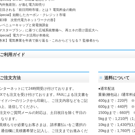
外無差別」が進む電力卸売り
される「前日同時市場」とは？ 電気料金の動向
pecial】始動したカーボン・クレジット市場
3章 次世代電力ネットワークの形】
ニューキャップと発電側課金
スタープラン」に基づく広域系統整備へ、再エネの受け皿拡大へ
pecial】電力データ活用が本格化
末】電気事業を年表で振り返る・これからどうなる？ 監修者から
ご利用ガイド
ご注文方法
送料について
インターネットにて24時間受け付けております。
●通常配送
FAXでも注文を受け付けております。FAXによる注文書を
重量(梱包込）/通常料
サイドバーのリンクから印刷し、ご注文内容などをご記
400gまで：220円 
の上、送信してください。
600gまで：440円 
ご注文やご質問メールの対応は、土日祝日を除く平日の
1500gまで：660円
となります。
5kgまで：1,210円（1
お見積もりが必要なお客さまは、請求書払いをご選択の
10kgまで：1,430円(1
、通信欄に見積書希望と記入し、ご注文までお進みくだ
20kgまで：1,760円（