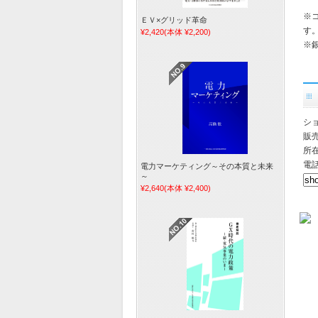
※
ＥＶ×グリッド革命
す
¥2,420
(本体 ¥2,200)
※
シ
販
所在
電話
電力マーケティング～その本質と未来
～
¥2,640
(本体 ¥2,400)