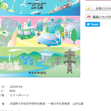
返品について
行： 2024年3月
イ ズ： B5判
ジ数： カラー24ページ
修： 武蔵野大学経営学部特任教授・一橋大学名誉教授 山内弘隆