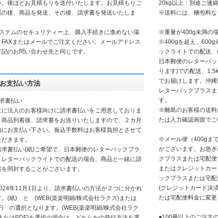
い。後ほどお見積もりを送付いたします。お見積もりご
20kg以上：別途ご連
諾の後、商品を発送、その後、請求書を発送いたしま
※送料には、梱包料な
。
システムのセキュリティー上、購入手続きに進めない場
※重量が400g未満
、FAXまたはメールでご注文ください。メールアドレス
※400gを超え、60
下記のお問い合わせ先と同じです。
ックライトでの配送、6
日本郵便のレターパッ
ります)での配送、1.
でお届けします。沖縄
お支払い方法
レターパックプラスま
す。
請求書払い
※離島のお客様の送料
に法人のお客様向けに請求書払いをご用意しておりま
たは入力確認画面でご
。商品到着後、請求書をお送りいたしますので、２カ月
内にお支払い下さい。振込手数料はお客様負担とさせて
※メール便（400g
ただきます。
がございます。お急ぎ
請求書払い(紙)ご希望で、日本郵便のレターパックプラ
クプラスまたは宅配便
、レターパックライトでの配送の場合、商品と一緒に請
またはクレジットカー
書を同封することがございます。
ックプラスまたは宅配
(クレジットカード決
2024年11月1日より、請求書払いの方法が２つに分かれ
たは宅配便料金に変更
。(紙) と (WEB(楽楽明細/株式会社ラクス)または
F) の選択となります。(WEB(楽楽明細/株式会社ラク
●100冊以上のご注文
)またはPDF)を選択の場合は、どちらかの発行方法を選