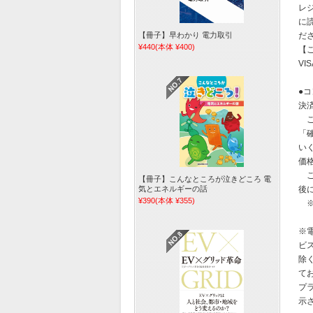
レ
に
【冊子】早わかり 電力取引
だ
¥440
(本体 ¥400)
【
VI
●
決
ご
「
い
価
ご
【冊子】こんなところが泣きどころ 電
気とエネルギーの話
後
¥390
(本体 ¥355)
※
※
ビ
除
て
プ
示