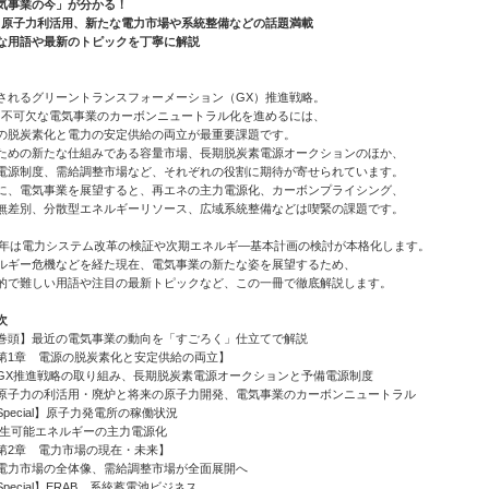
気事業の今」が分かる！
、原子力利活用、新たな電力市場や系統整備などの話題満載
な用語や最新のトピックを丁寧に解説
されるグリーントランスフォーメーション（GX）推進戦略。
に不可欠な電気事業のカーボンニュートラル化を進めるには、
の脱炭素化と電力の安定供給の両立が最重要課題です。
ための新たな仕組みである容量市場、長期脱炭素電源オークションのほか、
電源制度、需給調整市場など、それぞれの役割に期待が寄せられています。
に、電気事業を展望すると、再エネの主力電源化、カーボンプライシング、
無差別、分散型エネルギーリソース、広域系統整備などは喫緊の課題です。
24年は電力システム改革の検証や次期エネルギ―基本計画の検討が本格化します。
ルギー危機などを経た現在、電気事業の新たな姿を展望するため、
的で難しい用語や注目の最新トピックなど、この一冊で徹底解説します。
次
頭】最近の電気事業の動向を「すごろく」仕立てで解説
1章 電源の脱炭素化と安定供給の両立】
推進戦略の取り組み、長期脱炭素電源オークションと予備電源制度
力の利活用・廃炉と将来の原子力開発、電気事業のカーボンニュートラル
pecial】原子力発電所の稼働状況
可能エネルギーの主力電源化
2章 電力市場の現在・未来】
市場の全体像、需給調整市場が全面展開へ
pecial】ERAB、系統蓄電池ビジネス