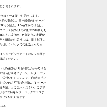
絡
どが含まれます。
の場合はメール便でお届けします。
0g未満の場合は、日本郵便のレターパ
00gを超え、1.5kg未満の場合は、
クプラス(宅配便での配送の場合もあ
5kg以上の場合は、佐川急便の宅配便
県と離島のお客様には、日本郵便の
たはゆうパックでの配送となりま
はショッピングカートのレジ画面ま
確認ください。
まで）は宅配便よりお時間がかかる場合
の場合は重さによって、レターパッ
で送付いたしますので、(請求書払い
ド払いのみ可能)通信欄に「レターパ
便希望」とご記入ください。ご請求
済)時に送料をレターパックプラスま
させていただきます。
の場合