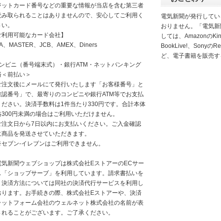
ジットカード番号などの重要な情報が当店を含む第三者
読み取られることはありませんので、安心してご利用く
電気新聞が発行してい
さい。
おりません。「電気新
ご利用可能なカード会社】
しては、AmazonのKindl
SA、MASTER、JCB、AMEX、Diners
BookLive!、SonyのR
ど、電子書籍を販売す
コンビニ（番号端末式）・銀行ATM・ネットバンキング
済＜前払い＞
注文後にメールにて発行いたします「お客様番号」と
確認番号」で、最寄りのコンビニや銀行ATM等でお支払
ください。決済手数料は1件当たり330円です。合計本体
格300円未満の場合はご利用いただけません。
注文日から7日以内にお支払いください。ご入金確認
に商品を発送させていただきます。
セブン-イレブンはご利用できません。
電気新聞ウェブショップは株式会社EストアーのECサー
ス「ショップサーブ」を利用しています。請求書払いを
く決済方法については同社の決済代行サービスを利用し
おります。お手続きの際、株式会社Eストアーや、決済
ラットフォーム会社のウェルネット株式会社の名前が表
されることがございます。ご了承ください。