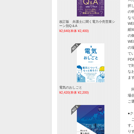
択し
の
な
改訂版 弁護士に聞く電力小売営業シ
W
ーン別Q＆A
紙
¥2,640
(本体 ¥2,400)
の
W
の
て
P
で
な
ま
電気のおしごと
同
¥2,420
(本体 ¥2,200)
場
ご
●
ご
す
り