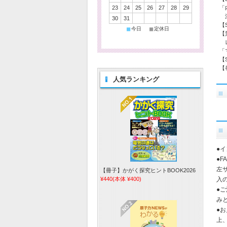
23
24
25
26
27
28
29
「内
注目
30
31
【S
■
■
今日
定休日
【第
レベ
「マ
【S
【巻
人気ランキング
●
●
左
【冊子】かがく探究ヒントBOOK2026
¥440
(本体 ¥400)
入
●
み
●
上