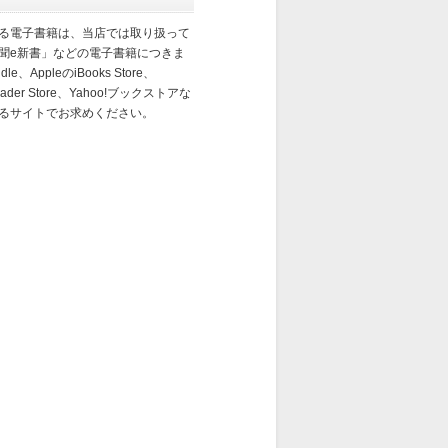
る電子書籍は、当店では取り扱って
聞e新書」などの電子書籍につきま
e、AppleのiBooks Store、
eader Store、Yahoo!ブックストアな
るサイトでお求めください。