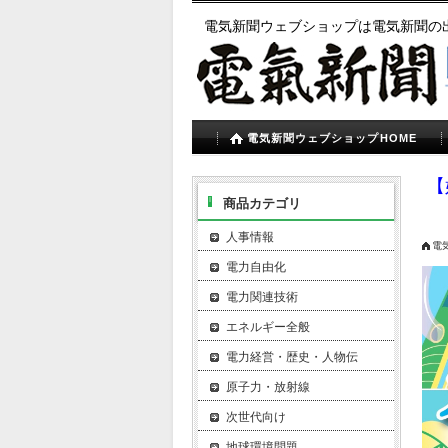
電気新聞ウェブショップは電気新聞の
電気新聞ウェブショップHOME
【
商品カテゴリ
人事情報
電
電力自由化
電力関連技術
エネルギー全般
電力経営・歴史・人物伝
原子力・放射線
次世代向け
地球環境問題