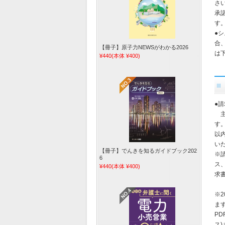
さ
承
す
●
合
【冊子】原子力NEWSがわかる2026
は
¥440
(本体 ¥400)
●
主
す
以
い
【冊子】でんきを知るガイドブック202
※
6
ス
¥440
(本体 ¥400)
求
※
ます
PD
ス