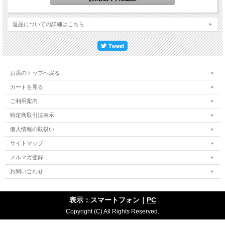
パート1 恐怖との戦い
パート2 なぜ人は「被ばく」を怖れるのか
パート3 人はリスクのなかで生きている
返品についての詳細はこちら
パート4 福島 未来への提言
・2章 見えてきた「虚」と「実」
著者紹介
山名 元氏（やまな・はじむ）
お店のトップへ戻る
京都大学原子炉実験所教授。1953年京都市生まれ。東北大学大学院工学研究科博
士課程修了。東北大学工学博士。
カートを見る
旧動力炉・核燃料開発事業団（現・日本原子力研究開発機構）主任研究員などを経
て、1996年京都大学原子炉実験所へ。2002年より現職。専門はアクチニド化学、
ご利用案内
再処理化学工学、核燃料サイクル工学など。
特定商取引法表示
（2011年11月現在）
個人情報の取扱い
サイトマップ
メルマガ登録
お問い合わせ
表示：スマートフォン｜
PC
Copyright (C) All Rights Reserved.