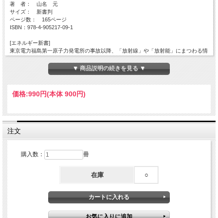
著 者： 山名 元
サイズ： 新書判
ページ数： 165ページ
ISBN：978-4-905217-09-1
[エネルギー新書]
東京電力福島第一原子力発電所の事故以降、「放射線」や「放射能」にまつわる情
報が氾濫し、危険かどうかを巡って専門家の間でも意見が割れる。福島は至上最悪
の事故といわれたチェルノブイリと同じ道をたどるのか発がんは増えるのか？
▼ 商品説明の続きを見る ▼
原子力工学の専門家である著者が、被ばく医療の泰斗（たいと）、山下俊一氏（福
島県立医科大学副学長）と対談し「放射能の真実」を明らかにする。山下氏は、チ
価格:
990円
(本体 900円)
ェルノブイリの周辺地域で子どもら健康を調べ、小児甲状腺がんの多発メカニズム
を突き止めた医師。以降、原因となった放射性ヨウ素への対策が世界中の原子力国
で確立されたのも、山下氏らの研究に負うところが大きい。
対談を読むと、放射線の問題を巡る言論や報道に、いかに「虚言」が多いことか分
注文
かる。取りざたされるセシウムは、実はチェルノブイリでまったく病変を引き起こ
していない。放射性物質を飲み込んだ内部被ばくと、外部被ばくでは「怖さ」に何
ら差はない。含蓄に富む著者と山下氏のやり取りから、これらの事実に思わず納得
購入数：
冊
させられる。
在庫
○
事故の直後、その発言から御用学者の汚名を着せられた山下氏の「真意」も随所か
ら伝わり、読み応えある内容だ（2011年11月24日付電気新聞「新刊紹介」より）
目次
・はじめに
・1章 対談 放射能の真実