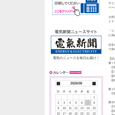
サイ
ペー
小売
イド
「イ
た3
法令
で含
電気のニュースを毎日お届け！
【目
第Ⅰ
①
②イ
③電
④
2026/08
第Ⅱ
日
月
火
水
木
金
土
①問
1
第Ⅲ
2
3
4
5
6
7
8
①電
9
10
11
12
13
14
15
②再
16
17
18
19
20
21
22