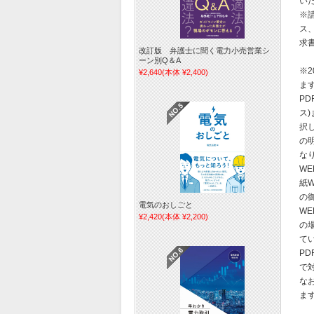
い
※
ス
求
改訂版 弁護士に聞く電力小売営業シ
ーン別Q＆A
※
¥2,640
(本体 ¥2,400)
ます
PD
ス
択し
の
な
W
紙
の
電気のおしごと
W
¥2,420
(本体 ¥2,200)
の
て
P
で
な
ま