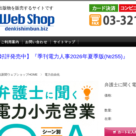
出版物を販売するサイトです
ご利用案内
お問い合わせ
サイトマップ
好評発売中】『季刊電力人事2026年夏季版(№255)』
気新聞ウェブショップHOME
電力自由化
弁護士に聞く電
価格:
数量:
在庫: