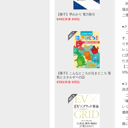
同
場
【冊子】早わかり 電力取引
ご
¥440
(本体 ¥400)
●
ご
す
り
レ
に
だ
【
VI
【冊子】こんなところが泣きどころ 電
気とエネルギーの話
¥390
(本体 ¥355)
●
決
ご
「
い
価
ご
後