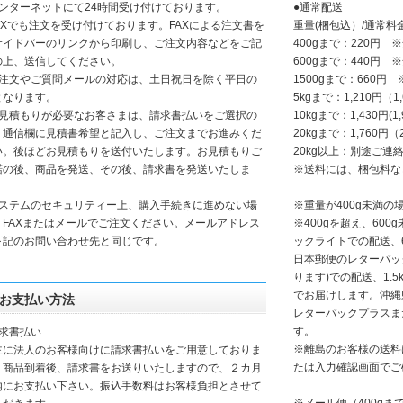
インターネットにて24時間受け付けております。
●通常配送
FAXでも注文を受け付けております。FAXによる注文書を
重量(梱包込）/通常料
サイドバーのリンクから印刷し、ご注文内容などをご記
400gまで：220円 
の上、送信してください。
600gまで：440円 
ご注文やご質問メールの対応は、土日祝日を除く平日の
1500gまで：660円
となります。
5kgまで：1,210円（1
お見積もりが必要なお客さまは、請求書払いをご選択の
10kgまで：1,430円(1
、通信欄に見積書希望と記入し、ご注文までお進みくだ
20kgまで：1,760円（
い。後ほどお見積もりを送付いたします。お見積もりご
20kg以上：別途ご連
諾の後、商品を発送、その後、請求書を発送いたしま
※送料には、梱包料な
。
システムのセキュリティー上、購入手続きに進めない場
※重量が400g未満
、FAXまたはメールでご注文ください。メールアドレス
※400gを超え、60
下記のお問い合わせ先と同じです。
ックライトでの配送、6
日本郵便のレターパッ
ります)での配送、1.
でお届けします。沖縄
お支払い方法
レターパックプラスま
す。
請求書払い
※離島のお客様の送料
に法人のお客様向けに請求書払いをご用意しておりま
たは入力確認画面でご
。商品到着後、請求書をお送りいたしますので、２カ月
内にお支払い下さい。振込手数料はお客様負担とさせて