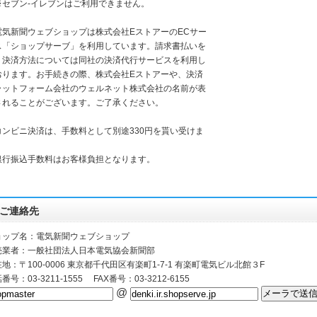
セブン-イレブンはご利用できません。
電気新聞ウェブショップは株式会社EストアーのECサー
ス「ショップサーブ」を利用しています。請求書払いを
く決済方法については同社の決済代行サービスを利用し
おります。お手続きの際、株式会社Eストアーや、決済
ラットフォーム会社のウェルネット株式会社の名前が表
されることがございます。ご了承ください。
コンビニ決済は、手数料として別途330円を貰い受けま
。
銀行振込手数料はお客様負担となります。
ご連絡先
ョップ名：電気新聞ウェブショップ
売業者：一般社団法人日本電気協会新聞部
地：〒100-0006 東京都千代田区有楽町1-7-1 有楽町電気ビル北館３F
番号：03-3211-1555 FAX番号：03-3212-6155
@