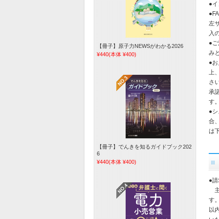
●
●
左
入
●
【冊子】原子力NEWSがわかる2026
み
¥440
(本体 ¥400)
●
上
さ
承
す
●
合
は
【冊子】でんきを知るガイドブック202
6
¥440
(本体 ¥400)
●
主
す
以