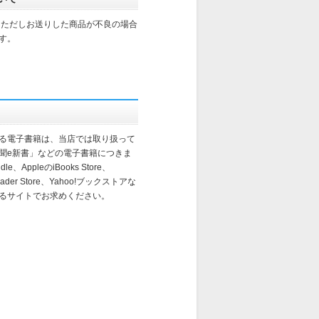
。ただしお送りした商品が不良の場合
す。
る電子書籍は、当店では取り扱って
聞e新書」などの電子書籍につきま
e、AppleのiBooks Store、
eader Store、Yahoo!ブックストアな
るサイトでお求めください。