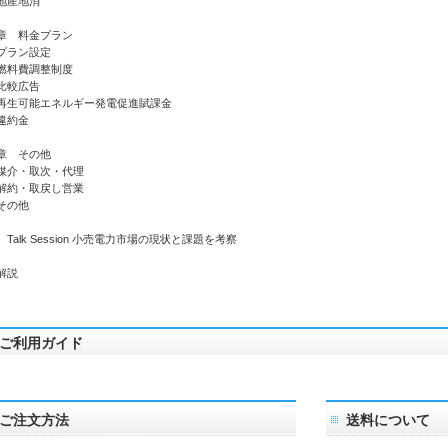
地産地消
章 料金プラン
ラン設定
料費調整制度
比較広告
生可能エネルギー発電促進賦課金
違約金
章 その他
介・取次・代理
約・取戻し営業
その他
Talk Session 小売電力市場の現状と課題を考察
解説
ご利用ガイド
ご注文方法
送料について