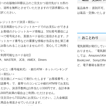
一の出版物100冊以上のご注文かつ送付先が１カ所の
合、送料を無料とさせていただきますので請求書払いを
返品条件： 原則不可
選択ください。
は返品・交換いたしま
クレジットカード決済＜前払い＞
注文画面からクレジットカードでのお支払いができま
。お客様のクレジットカード情報は、SSL暗号通信によ
すべて暗号化され、直接カード会社に送信されます。ク
おことわり
ジットカード番号などの重要な情報が当店を含む第三者
読み取られることはありませんので、安心してご利用く
電気新聞が発行してい
さい。
おりません。「電気新
ご利用可能なカード会社】
しては、AmazonのKindl
SA、MASTER、JCB、AMEX、Diners
BookLive!、SonyのR
ど、電子書籍を販売す
コンビニ（番号端末式）・銀行ATM・ネットバンキング
済＜前払い＞
注文後にメールにて発行いたします「お客様番号」と
確認番号」で、最寄りのコンビニや銀行ATM等でお支払
ください。決済手数料は1件当たり330円です。合計本体
格300円未満の場合はご利用いただけません。
注文日から7日以内にお支払いください。ご入金確認
に商品を発送させていただきます。