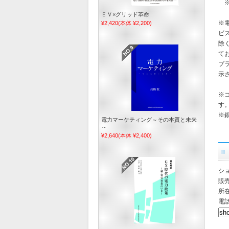
※
ＥＶ×グリッド革命
※
¥2,420
(本体 ¥2,200)
ビ
除
て
プ
示
※
す
※
電力マーケティング～その本質と未来
～
¥2,640
(本体 ¥2,400)
シ
販
所在
電話