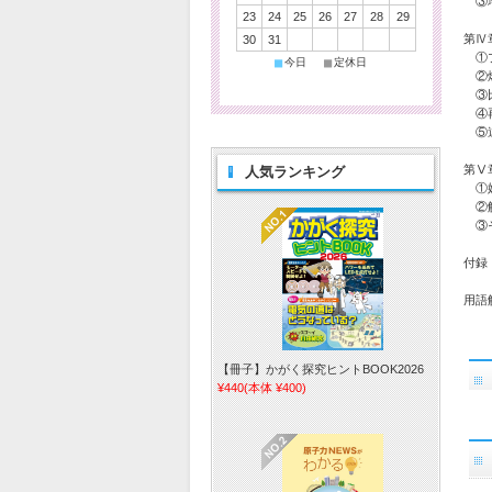
③
23
24
25
26
27
28
29
第Ⅳ
30
31
①プ
■
■
今日
定休日
②燃
③
④再
⑤
第Ⅴ
人気ランキング
①媒
②解
③
付録 
用語
【冊子】かがく探究ヒントBOOK2026
¥440
(本体 ¥400)