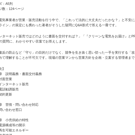
ズ：A5判
ジ数：124ページ
電気事業者が営業・販売活動を行う中で、「これって法的に大丈夫だったかな？」と不安に
ライン」の策定にも携わった著者がそうした疑問にQ&A形式で答える一冊です。
ンターネット販売ではどのように書面を交付すれば？」「『クリーンな電気をお届け』とP
6の質問に、わかりやすい言葉でお答えします。
違反の防止など「守り」の目的だけでなく、競争を生き抜く思い切った一手を実行する「攻
めて理解することが不可欠です。現場の営業マンから営業方針を企画・立案する管理者まで
次】
章 説明義務・書面交付義務
対面営業
ンターネット販売
話勧誘販売
契約更新
章 苦情・問い合わせ対応
い合わせ窓口
章 小売供給の特性
源構成等の開示
生可能エネルギー