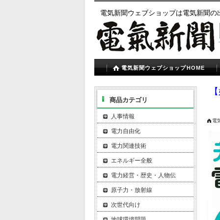
電気新聞ウェブショップは電気新聞の
電気新聞ウェブショップHOME
【
商品カテゴリ
人事情報
電
電力自由化
電力関連技術
エネルギー全般
電力経営・歴史・人物伝
原子力・放射線
次世代向け
地球環境問題