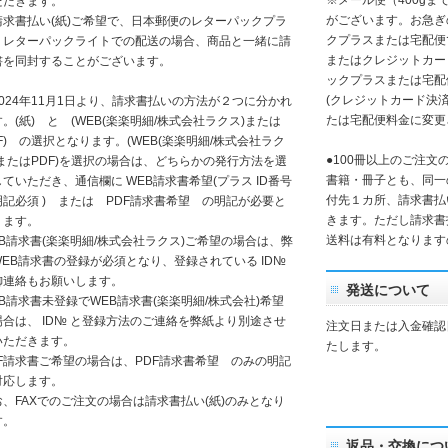
※メール便（400g
ただきます。
がございます。お急ぎ
請求書払い(紙)ご希望で、日本郵便のレターパックプラ
クプラスまたは宅配便
、レターパックライトでの配送の場合、商品と一緒に請
またはクレジットカー
書を同封することがございます。
ックプラスまたは宅配
(クレジットカード決
2024年11月1日より、請求書払いの方法が２つに分かれ
たは宅配便料金に変更
。(紙) と (WEB(楽楽明細/株式会社ラクス)または
F) の選択となります。(WEB(楽楽明細/株式会社ラク
●100冊以上のご注文
)またはPDF)を選択の場合は、どちらかの発行方法を選
書籍・冊子とも、同一
ていただき、通信欄に WEB請求書希望(プラス ID番号
付先１カ所、請求書払
明記必須 ) または PDF請求書希望 の明記が必要と
きます。ただし請求書
ります。
送料は有料となります
EB請求書(楽楽明細/株式会社ラクス)ご希望の場合は、弊
WEB請求書の登録が必須となり、登録されている ID№
御連絡もお願いします。
発送について
EB請求書未登録でWEB請求書(楽楽明細/株式会社)希望
場合は、 ID№ と登録方法のご連絡を弊紙より別途させ
注文日または入金確認
いただきます。
たします。
DF請求書ご希望の場合は、PDF請求書希望 のみの明記
対応します。
お、FAXでのご注文の場合は請求書払い(紙)のみとなり
す。
返品・交換につ