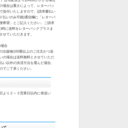
まで）は宅配便よりお時間がかかる場合
の場合は重さによって、レターパッ
で送付いたしますので、(請求書払い
ド払いのみ可能)通信欄に「レターパ
便希望」とご記入ください。ご請求
済)時に送料をレターパックプラスま
させていただきます。
の場合
の出版物100冊以上のご注文かつ送
いの場合は送料無料とさせていただ
払い以外の決済方法を選んだ場合、
のでご了承ください。
日より２～３営業日以内に発送い
いて